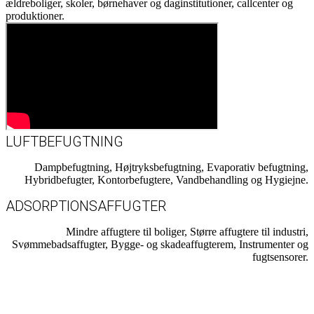
ældreboliger, skoler, børnehaver og daginstitutioner, callcenter og
produktioner.
LUFTBEFUGTNING
Dampbefugtning, Højtryksbefugtning, Evaporativ befugtning,
Hybridbefugter, Kontorbefugtere, Vandbehandling og Hygiejne.
ADSORPTIONSAFFUGTER
Mindre affugtere til boliger, Større affugtere til industri,
Svømmebadsaffugter, Bygge- og skadeaffugterem, Instrumenter og
fugtsensorer.
VANDBEHANDLING OG HYGIEJNE