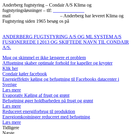
Anderberg fugtstyring – Condair A/S Klima og
fugtstyringsløsninger – tlf:
+45 87 88 21 00
–
mail
condair.dk@condair.com
– Anderberg har leveret Klima og
Fugtstyring siden 1965 besøg os på
https://condair.dk
ANDERBERG FUGTSTYRING A/S OG ML SYSTEM A/S
FUSIONEREDE I 2013 OG SKIFTEDE NAVN TIL CONDAIR
A/S.
Mug og skimmel er ikke længere et problem
Affugtning skaber optimale forhold for kapeller og krypter
Klik her
Condair køler facebook
Energieffektiv køling og befugtning til Facebooks datacenter i
Sverige
Læs mere
Evaporativ Køling af frugt og grønt
Befugtning øger holdbarheden på frugt og grønt
Læs mere
Reduceret energiforbrug til produktion
Energiomkostninger reduceret med befugtning
Læs mere
Tidligere
Næste