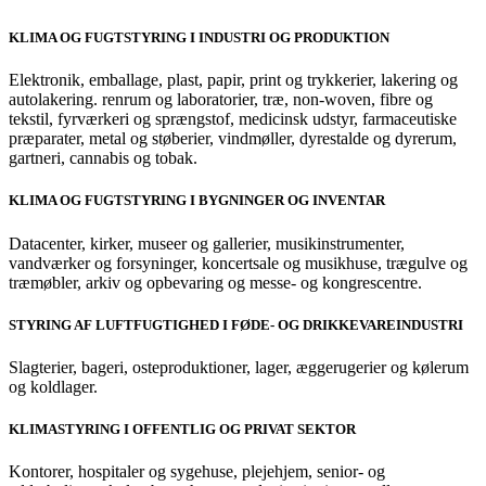
KLIMA OG FUGTSTYRING I INDUSTRI OG PRODUKTION
Elektronik, emballage, plast, papir, print og trykkerier, lakering og
autolakering. renrum og laboratorier, træ, non-woven, fibre og
tekstil, fyrværkeri og sprængstof, medicinsk udstyr, farmaceutiske
præparater, metal og støberier, vindmøller, dyrestalde og dyrerum,
gartneri, cannabis og tobak.
KLIMA OG FUGTSTYRING I BYGNINGER OG INVENTAR
Datacenter, kirker, museer og gallerier, musikinstrumenter,
vandværker og forsyninger, koncertsale og musikhuse, trægulve og
træmøbler, arkiv og opbevaring og messe- og kongrescentre.
STYRING AF LUFTFUGTIGHED I FØDE- OG DRIKKEVAREINDUSTRI
Slagterier, bageri, osteproduktioner, lager, æggerugerier og kølerum
og koldlager.
KLIMASTYRING I OFFENTLIG OG PRIVAT SEKTOR
Kontorer, hospitaler og sygehuse, plejehjem, senior- og