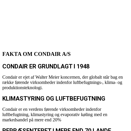
Hygiejne og BactiQuant-analyse, HACCP og ISO 22000,
Pumpesystemer og Affugtning.
INSTRUMENTER OG FUGTMÅLING
Dataloggere, Transmittere, Hygrometre, Ventilatorer for
cirkulering af luft, Måling i træ og beton, AW Måling,
Instrumenter til bygge- og skadeservice og Tilbehør.
FAKTA OM CONDAIR A/S
CONDAIR ER GRUNDLAGT I 1948
Condair er ejet af Walter Meier koncernen, der globalt står bag en
række førende virksomheder indenfor luftbefugtnings-, klima- og
produktionsteknologi.
KLIMASTYRING OG LUFTBEFUGTNING
Condair er en verdens førende virksomheder indenfor
luftbefugtning, klimastyring og evaporativ køling med en
markedsandel på mere end 20%
​REPRÆSENTERET I MERE END 70 LANDE